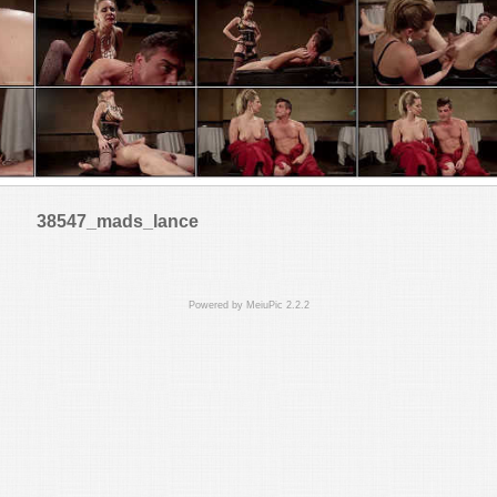
38547_mads_lance
Powered by
MeiuPic 2.2.2