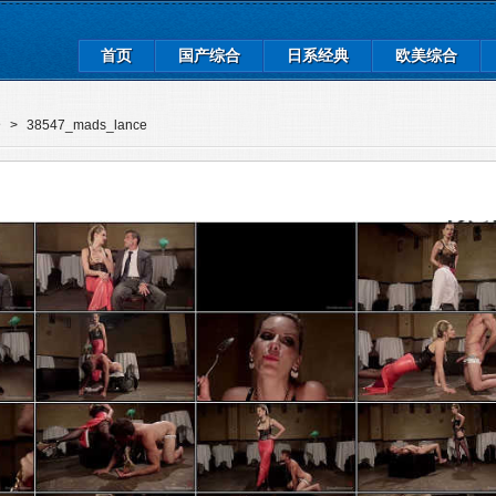
首页
国产综合
日系经典
欧美综合
合
>
38547_mads_lance