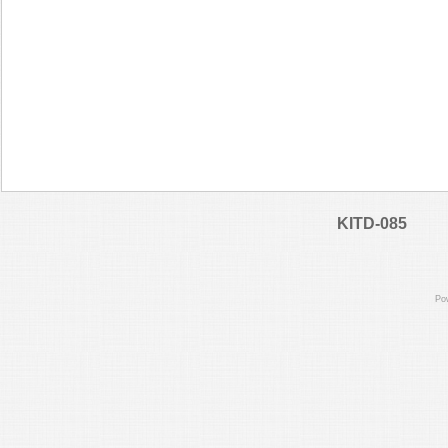
KITD-085
Po